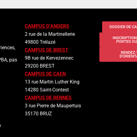
CAMPUS D’ANGERS
DOSSIER DE C
2 rue de la Martinellerie
INSCRIPTIO
49800 Trélazé
PORTES O
iences,
CAMPUS DE BREST
RENDEZ
D'ORIENT
9B rue de Kervezennec
PBA, pas
29200 BREST
CAMPUS DE CAEN
13 rue Martin Luther King
14280 Saint-Contest
CAMPUS DE RENNES
3 rue Pierre de Maupertuis
35170 BRUZ
é