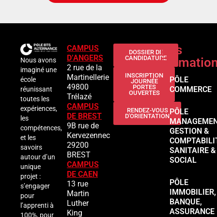
Nos
CAMPUS
DOSSIER DE
D’ANGERS
CANDIDATURE
Formatio
Nous avons
2 rue de la
imaginé une
INSCRIPTION
Martinellerie
PÔLE
école
JOURNÉE
49800
PORTES
COMMERCE
réunissant
OUVERTES
Trélazé
toutes les
CAMPUS
expériences,
RENDEZ-VOUS
PÔLE
DE BREST
D'ORIENTATION
les
MANAGEMEN
9B rue de
compétences,
GESTION &
Kervezennec
et les
COMPTABILI
29200
savoirs
SANITAIRE &
BREST
autour d’un
SOCIAL
CAMPUS
unique
DE CAEN
projet :
PÔLE
13 rue
s’engager
IMMOBILIER,
Martin
pour
BANQUE,
Luther
l’apprenti à
ASSURANCE
King
100%, pour