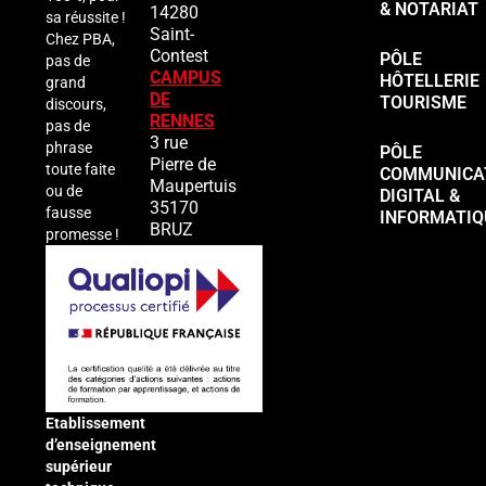
& NOTARIAT
14280
sa réussite !
Saint-
Chez PBA,
Contest
PÔLE
pas de
CAMPUS
HÔTELLERIE
grand
DE
TOURISME
discours,
RENNES
pas de
3 rue
phrase
PÔLE
Pierre de
toute faite
COMMUNICAT
Maupertuis
ou de
DIGITAL &
35170
fausse
INFORMATIQ
BRUZ
promesse !
Etablissement
d’enseignement
supérieur