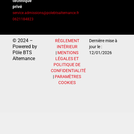
technique
privé
service.admissions@polebtsalternance.fr
0621184823
© 2024 –
RÈGLEMENT
Dernière mise à
Powered by
INTÉRIEUR
jour le :
Pôle BTS
|
MENTIONS
12/01/2026
Alternance
LÉGALES ET
POLITIQUE DE
CONFIDENTIALITÉ
|
PARAMÈTRES
COOKIES